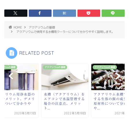
HOME
アクアリウムの基礎
アクアリウムで使用する水槽用クーラーについて分かりやすく説明します。
RELATED POST
アリウムの基礎
アクアリウムの基礎
アクアリウムの基礎
槽（アクアリウム）を
アクアリウム水槽で飼育
アコンで水温管理する
する生体の餌の成分表や
合の注意点、メリッ
原材料について分かり
.
や...
2022年3月18日
2021年1月15日
アクアリウム用浄水
特徴やメリット、デ
ットについて分かり
す...