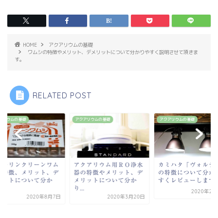
HOME
アクアリウムの基礎
ワムシの特徴やメリット、デメリットについて分かりやすく説明させて頂きま
す。
RELATED POST
アリウムの基礎
アクアリウムの基礎
アクアリウムの基礎
クアリウム用ＲＯ浄水
カミハタ「ヴォルテス」
の特徴やメリット、デ
の特徴について分かりや
リットについて分か
すくレビューします。
.
2020年2月26日
2020年3月20日
キョーリンクリーン
シの特徴、メリット
メリットについて分